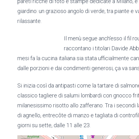
pareti ricche di foto e stampe dedicate a Milano, e
giardino: un grazioso angolo di verde, tra piante e va
rilassante.
Il menù segue anch’esso il fil r
raccontano i titolari Davide Ab
mesi fa la cucina italiana sia stata ufficialmente 
dalle porzioni e dai condimenti generosi, ça va san
Si inizia così da antipasti come la tartare di salmo
classico tagliere di salumi lombardi con gnocco fritto
milanesissimo risotto allo zafferano. Tra i secondi l
di agnello, entrecôte di manzo e tagliata di controf
giorni su sette, dalle 11 alle 23.