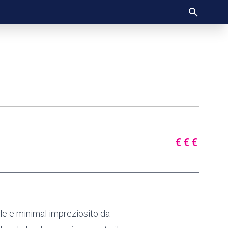
€
€
€
nale e minimal impreziosito da