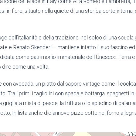
 a icone del Made in Italy come Alfa Romeo e Lambretta, il 
si in fiore, situato nella quiete di una storica corte interna
ouge dell’italianità e della tradizione, nel solco di una sc
bate e Renato Skenderi – mantiene intatto il suo fascino ed
candidata come patrimonio immateriale dell’Unesco». Terra e
s dire come una volta.
ne con avocado, un piatto dal sapore vintage come il cocktail
. Tra i primi i tagliolini con spada e bottarga, spaghetti in 
a grigliata mista di pesce, la frittura o lo spiedino di calam
iletto. In lista anche diciannove pizze cotte nel forno a leg